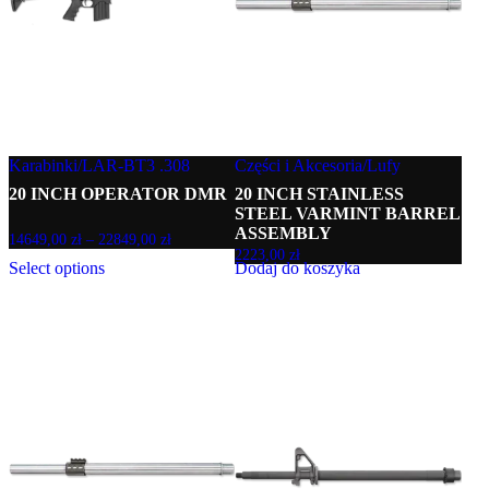
wybrać
na
stronie
produktu
Karabinki
/
LAR-BT3 .308
Części i Akcesoria
/
Lufy
20 INCH OPERATOR DMR
20 INCH STAINLESS
STEEL VARMINT BARREL
ASSEMBLY
Zakres
14649,00
zł
–
22849,00
zł
2223,00
zł
cen:
Select options
Dodaj do koszyka
od
14649,00 zł
do
22849,00 zł