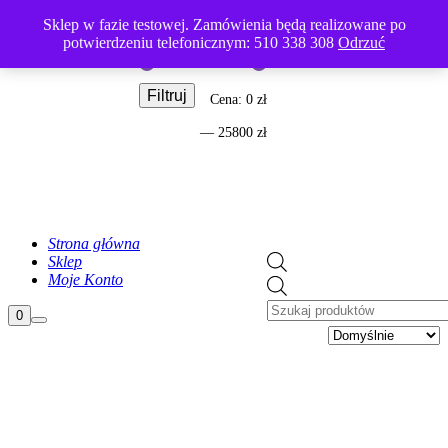
Rock River Arms
Sklep w fazie testowej. Zamówienia będą realizowane po
Cena
Wyszukaj
potwierdzeniu telefonicznym: 510 338 308
Odrzuć
Filtruj
Cena
Cena
Cena:
0 zł
min
max
—
25800 zł
Strona główna
Sklep
Moje Konto
Wyszukiwarka
produktów
Panel
0
Główne
boczny
menu
sklepu