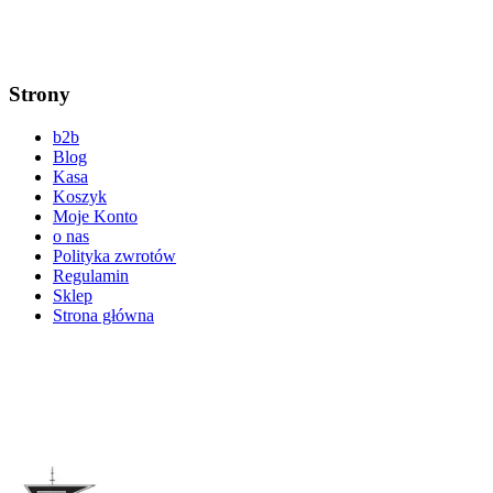
Strony
b2b
Blog
Kasa
Koszyk
Moje Konto
o nas
Polityka zwrotów
Regulamin
Sklep
Strona główna