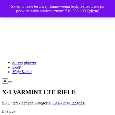
Rock River Arms
Sklep w fazie testowej. Zamówienia będą realizowane po
potwierdzeniu telefonicznym: 510 338 308
Odrzuć
Strona główna
Sklep
Moje Konto
Panel
0
Główne
boczny
menu
sklepu
X-1 VARMINT LTE RIFLE
SKU:
Brak danych
Kategoria:
LAR-15M .223/556
In Stock