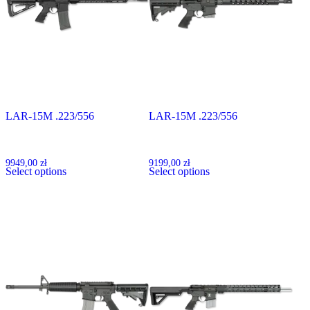
LAR-15M .223/556
LAR-15M .223/556
R3 COMPETITION
LIGHTWEIGHT
MOUNTAIN RIFLE
9949,00
zł
9199,00
zł
Select options
Select options
Ten
Ten
produkt
produkt
ma
ma
wiele
wiele
wariantów.
wariantów.
Opcje
Opcje
można
można
wybrać
wybrać