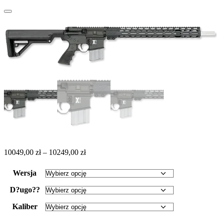
Zakres
10049,00
zł
–
10249,00
zł
cen:
od
Wersja
10049,00 zł
do
D?ugo??
10249,00 zł
Kaliber