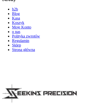
b2b
Blog
Kasa
Koszyk
Moje Konto
o nas
Polityka zwrotów
Regulamin
Sklep
Strona główna