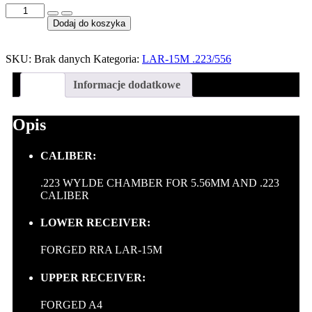
ilość
X-
Dodaj do koszyka
1
VARMINT
LTE
SKU:
Brak danych
Kategoria:
LAR-15M .223/556
RIFLE
Opis
Informacje dodatkowe
Opis
CALIBER:
.223 WYLDE CHAMBER FOR 5.56MM AND .223
CALIBER
LOWER RECEIVER:
FORGED RRA LAR-15M
UPPER RECEIVER:
FORGED A4