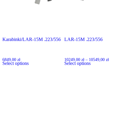
na
na
stronie
stronie
produktu
produktu
Karabinki
/
LAR-15M .223/556
LAR-15M .223/556
CAR A4
X-1 VARMINT RIFLE
Zakres
6849,00
zł
10249,00
zł
–
10549,00
zł
Select options
Select options
cen:
od
10249,00 zł
do
10549,00 zł